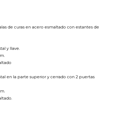
 salas de curas en acero esmaltado con estantes de
al y llave.
cm.
altado
stal en la parte superior y cerrado con 2 puertas
cm.
ltado.