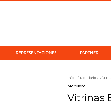
REPRESENTACIONES
PARTNER
Vitrinas
Inicio
/
Mobiliario
/ Vitrin
Botiquín
Mobiliario
cantidad
Vitrinas