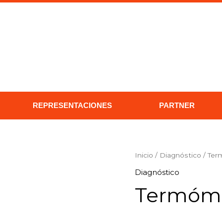
REPRESENTACIONES
PARTNER
Termómetros
Inicio
/
Diagnóstico
/ Ter
de
Diagnóstico
Galio
Termóme
cantidad