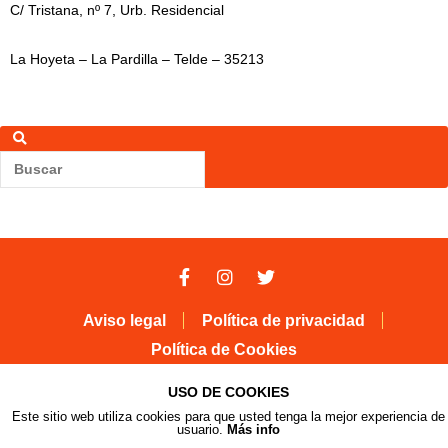
C/ Tristana, nº 7, Urb. Residencial
La Hoyeta – La Pardilla – Telde – 35213
Buscar
Buscar
Aviso legal
Política de privacidad
Política de Cookies
USO DE COOKIES
© Emerprocan 2020
Este sitio web utiliza cookies para que usted tenga la mejor experiencia de
usuario.
Más info