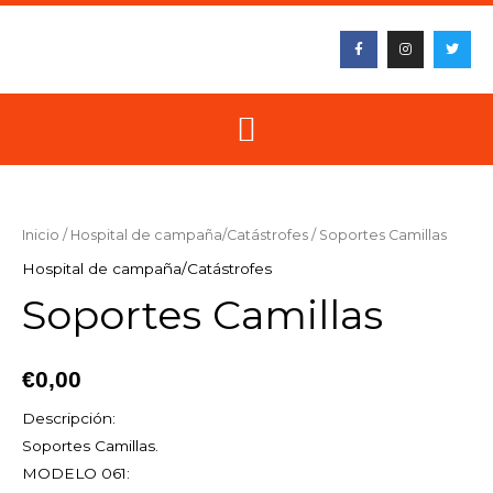
Ir
F
I
T
al
a
n
w
c
s
i
contenido
e
t
t
b
a
t
o
g
e
o
r
r
k
a
-
m
f
Soportes
Camillas
cantidad
Inicio
/
Hospital de campaña/Catástrofes
/ Soportes Camillas
Hospital de campaña/Catástrofes
Soportes Camillas
€
0,00
Descripción:
Soportes Camillas.
MODELO 061: