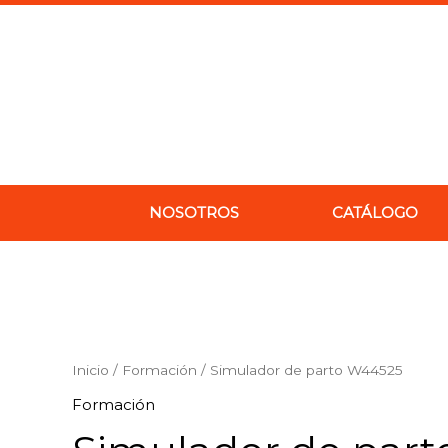
Ir
al
contenido
NOSOTROS
CATÁLOGO
Simulador
de
parto
Inicio
/
Formación
/ Simulador de parto W44525
W44525
Formación
cantidad