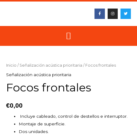
Ir
F
I
T
al
a
n
w
c
s
i
contenido
e
t
t
b
a
t
o
g
e
o
r
r
k
a
-
m
f
Focos
frontales
cantidad
Inicio
/
Señalización acústica prioritaria
/ Focos frontales
Señalización acústica prioritaria
Focos frontales
€
0,00
Incluye cableado, control de destellos e interruptor.
Montaje de superficie.
Dos unidades.