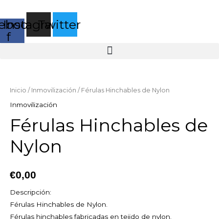
Ir
al
ebook-
Instagram
Twitter
contenido
f
Férulas
Hinchables
de
Inicio
/
Inmovilización
/ Férulas Hinchables de Nylon
Nylon
Inmovilización
cantidad
Férulas Hinchables de
Nylon
€
0,00
Descripción:
Férulas Hinchables de Nylon.
Férulas hinchables fabricadas en tejido de nylon.