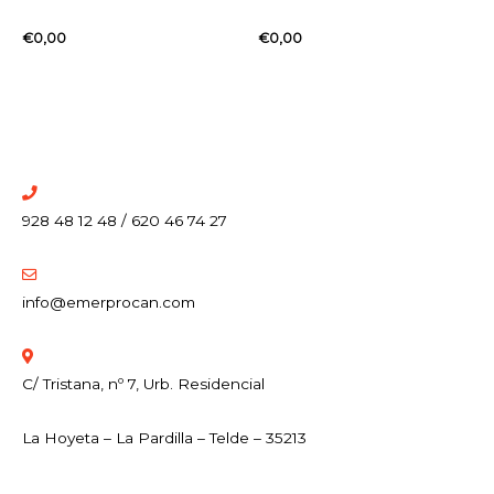
€
0,00
€
0,00
928 48 12 48 / 620 46 74 27
info@emerprocan.com
C/ Tristana, nº 7, Urb. Residencial
La Hoyeta – La Pardilla – Telde – 35213