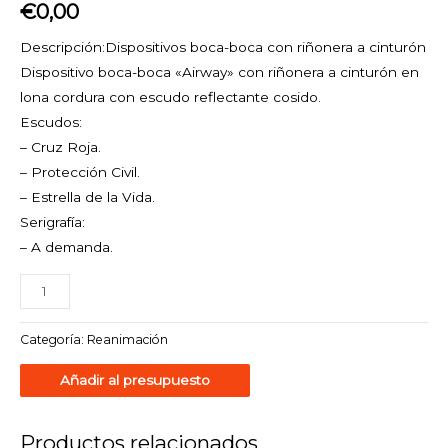
€
0,00
-
m
Descripción:
Dispositivos boca-boca con riñonera a cinturón
f
Dispositivo boca-boca «Airway» con riñonera a cinturón en
lona cordura con escudo reflectante cosido.
Escudos:
– Cruz Roja.
– Protección Civil.
– Estrella de la Vida.
Serigrafía:
– A demanda.
Categoría:
Reanimación
Añadir al presupuesto
Productos relacionados