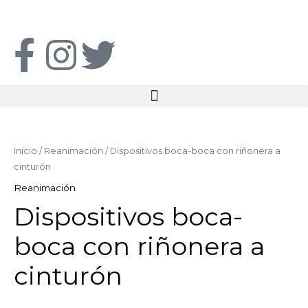
Ir
al
F
I
T
contenido
a
n
w
c
s
i
Dispositivos
boca-
e
t
t
boca
Inicio
/
Reanimación
/ Dispositivos boca-boca con riñonera a
con
cinturón
b
a
t
riñonera
Reanimación
a
Dispositivos boca-
o
g
e
cinturón
cantidad
boca con riñonera a
o
r
r
cinturón
k
a