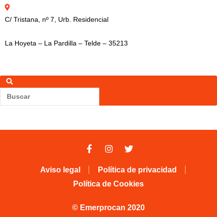
C/ Tristana, nº 7, Urb. Residencial
La Hoyeta – La Pardilla – Telde – 35213
Buscar
Buscar
Aviso legal
Política de privacidad
Política de Cookies
© Emerprocan 2020