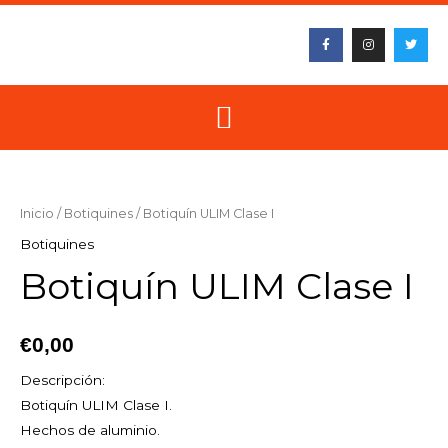
Ir
F
I
T
al
a
n
w
c
s
i
contenido
e
t
t
b
a
t
o
g
e
o
r
r
k
a
-
m
f
Botiquín
ULIM
Clase
Inicio
/
Botiquines
/ Botiquín ULIM Clase I
I
Botiquines
cantidad
Botiquín ULIM Clase I
€
0,00
Descripción:
Botiquín ULIM Clase I.
Hechos de aluminio.