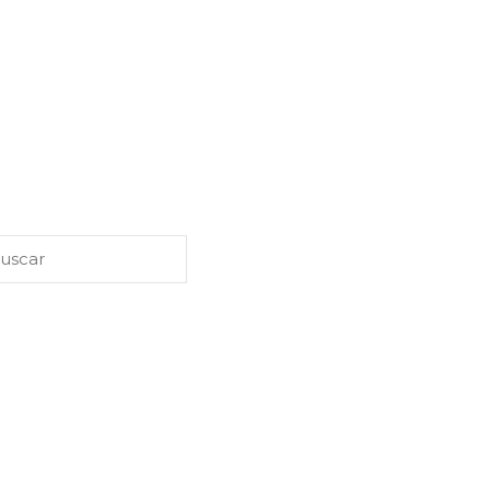
scar
uscar