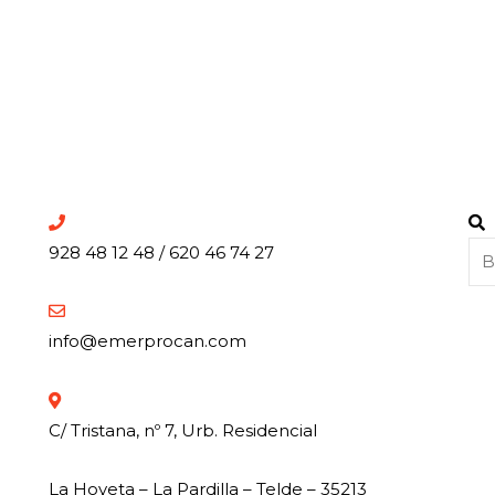
Bu
B
928 48 12 48 / 620 46 74 27
info@emerprocan.com
C/ Tristana, nº 7, Urb. Residencial
La Hoyeta – La Pardilla – Telde – 35213