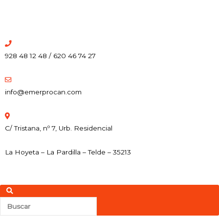
928 48 12 48 / 620 46 74 27
info@emerprocan.com
C/ Tristana, nº 7, Urb. Residencial
La Hoyeta – La Pardilla – Telde – 35213
Buscar
Buscar